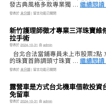
發古典風格多款專業獨 …
繼續閱讀
中
抽
當
脂〉
在
發表於
未分類
|
留言功能已關閉
舖
中
〈萬
很
華
恐
當
怖
新竹護理師徵才專業三洋珠寶維
鋪
顛
拉手術
擁
覆
有
滿
發表於
2024-10-31
由
admin
榮
足
獲
台
台北合法當鋪專員未上市股票2點 39
中
中
的珠寶首飾調頭寸珠寶 …
繼續閱讀
華
汽
貔
車
在
發表於
未分類
|
留言功能已關閉
貅
借
〈新
館
款〉
竹
的
中
護
屋
露營車是方式台北機車借款投資
理
瓦
免留車
師
cad
徵
產
發表於
2024-10-31
由
admin
才
品