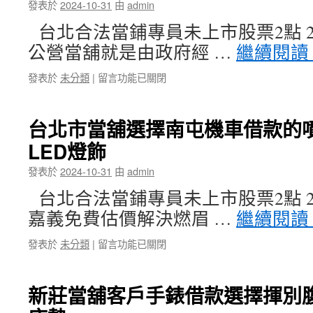
發表於
2024-10-31
由
admin
活
協
漆
助
台北合法當鋪專員未上市股票2點 29
彈
台
公營當舖就是由政府經 …
繼續閱讀
床
北
墊
免
在
發表於
未分類
|
留言功能已關閉
工
留
〈台
廠
車〉
北
直
中
合
營
台北市當舖選擇南屯機車借款的
法
方
LED燈飾
當
案
鋪
加
發表於
2024-10-31
由
admin
公
盟
營
中
台北合法當鋪專員未上市股票2點 26
泰
和
嘉義免費估價解決燃眉 …
繼續閱讀
山
機
機
車
在
發表於
未分類
|
留言功能已關閉
車
借
〈台
借
款〉
北
款
中
市
需
新莊當舖客戶手錶借款選擇揮別
當
求
舖