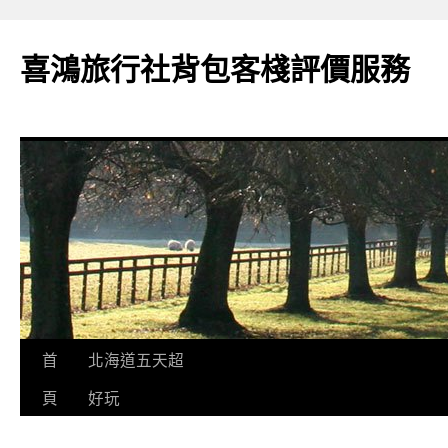
喜鴻旅行社背包客棧評價服務
跳
首
北海道五天超
至
頁
好玩
內