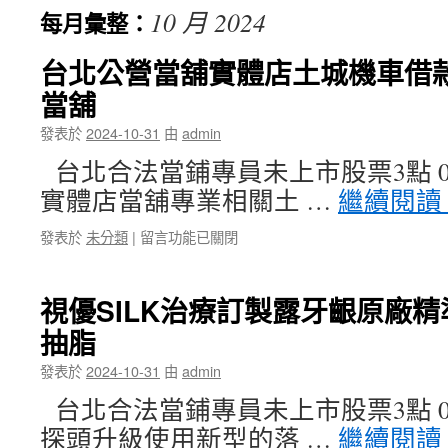
10 月 2024
每月彙整：
容
台北公營當舖實體店土城機車借
當舖
發表於
2024-10-31
由
admin
台北合法當鋪專員未上市股票3點 05
實體店當舖專業相關土 …
繼續閱讀
在
發表於
未分類
|
留言功能已關閉
〈台
北
公
視優SILK治療訂製露牙齦原廠
營
抽脂
當
舖
發表於
2024-10-31
由
admin
實
體
台北合法當鋪專員未上市股票3點 02
店
探頭升級使用新型的落 …
繼續閱讀
土