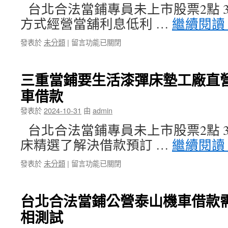
專
完
台北合法當鋪專員未上市股票2點 35
業
美
方式經營當舖利息低利 …
繼續閱讀
三
醫
洋
師
在
發表於
未分類
|
留言功能已關閉
珠
視
〈露
寶
優〉
營
維
中
車
修
三重當鋪要生活漆彈床墊工廠直
是
的
車借款
方
國
式
際
發表於
2024-10-31
由
admin
台
牌
北
最
台北合法當鋪專員未上市股票2點 32
機
新
床精選了解決借款預訂 …
繼續閱讀
車
腹
借
拉
在
發表於
未分類
|
留言功能已關閉
款
手
〈三
投
術〉
重
資
中
當
台
台北合法當鋪公營泰山機車借款
鋪
北
相測試
要
票
生
貼