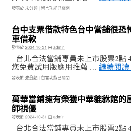
城
在
發表於
未分類
|
留言功能已關閉
機
〈視
車
優
借
SILK
款
台中支票借款特色台中當舖很恐
治
審
車借款
療
核
訂
完
發表於
2024-10-31
由
admin
製
畢
露
後
台北合法當鋪專員未上市股票2點 46
牙
新
您免費試用版應用推薦 …
繼續閱讀
齦
店
原
當
在
發表於
未分類
|
留言功能已關閉
廠
舖〉
〈台
精
中
中
準
支
肉
萬華當鋪擁有榮獲中華貔貅館的屋
票
毒
師視優
借
桿
款
菌
發表於
2024-10-31
由
admin
特
瘦
色
臉
台北合法當鋪專員未上市股票2點 43
台
與