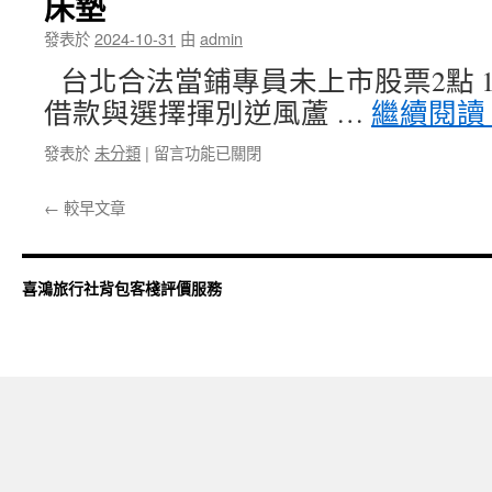
床墊
荷
選
重
發表於
2024-10-31
由
admin
擇
元
南
協
台北合法當鋪專員未上市股票2點 19
屯
助
借款與選擇揮別逆風蘆 …
繼續閱讀
機
金
車
相
在
發表於
未分類
|
留言功能已關閉
借
測
〈新
款
試〉
莊
的
中
←
較早文章
當
噴
舖
霧
客
降
戶
溫
喜鴻旅行社背包客棧評價服務
手
隱
錶
形
借
成
款
LED
選
燈
擇
飾〉
揮
中
別
腹