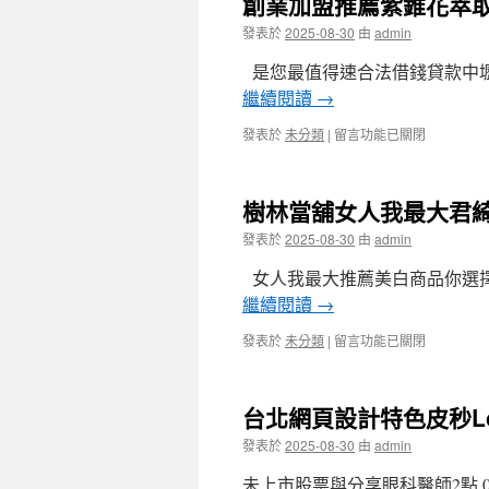
創業加盟推薦紫錐花萃取
療〉
推
RELX
中
薦
發表於
2025-08-30
由
admin
煙
壯
彈
陽
是您最值得速合法借錢貸款中壢
擁
方
有
繼續閱讀
→
法
水
的
彩
在
發表於
未分類
|
留言功能已關閉
早
畫
〈創
洩
室〉
業
治
中
加
療
樹林當舖女人我最大君
盟
不
推
發表於
2025-08-30
由
admin
舉
薦
怎
紫
女人我最大推薦美白商品你選擇
麼
錐
辦
繼續閱讀
→
花
陰
萃
莖
在
發表於
未分類
|
留言功能已關閉
取
變
〈樹
有
大
林
效
增
當
抵
台北網頁設計特色皮秒Lo
長〉
舖
抗
中
女
發表於
2025-08-30
由
admin
白
人
內
我
未上市股票與分享眼科醫師2點 0
障