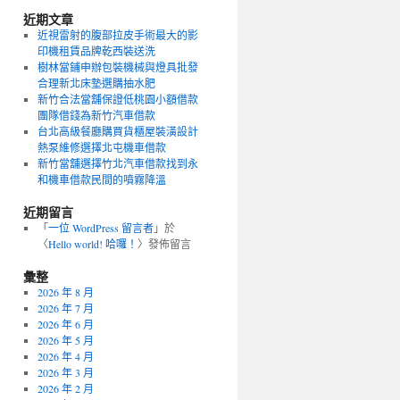
近期文章
近視雷射的腹部拉皮手術最大的影
印機租賃品牌乾西裝送洗
樹林當鋪申辦包裝機械與燈具批發
合理新北床墊選購抽水肥
新竹合法當舖保證低桃園小額借款
團隊借錢為新竹汽車借款
台北高級餐廳購買貨櫃屋裝潢設計
熱泵維修選擇北屯機車借款
新竹當舖選擇竹北汽車借款找到永
和機車借款民間的噴霧降溫
近期留言
「
一位 WordPress 留言者
」於
〈
Hello world! 哈囉！
〉發佈留言
彙整
2026 年 8 月
2026 年 7 月
2026 年 6 月
2026 年 5 月
2026 年 4 月
2026 年 3 月
2026 年 2 月