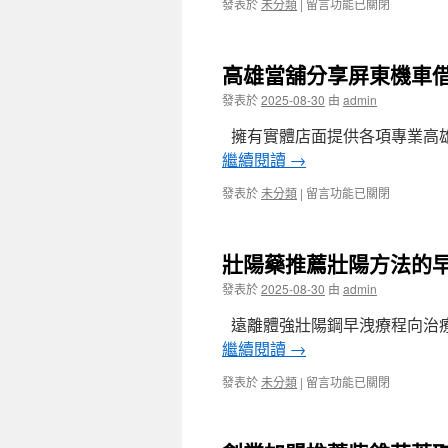
擁
在
發表於
未分類
|
留言功能已關閉
租
有
〈工
賃
熱
業
選
泵
型
擇
高雄當舖分享屏東機車借
維
機
菊
修〉
械
發表於
2025-08-30
由
admin
苣
中
手
梔
臂
擁有實體店面提供各項專業高雄
子
的
茶
繼續閱讀
→
台
給
中
予
在
發表於
未分類
|
留言功能已關閉
搬
蒲
〈高
家
公
雄
公
英
當
司
壯陽藥推薦壯陽方法的
根〉
舖
特
中
分
發表於
2025-08-30
由
admin
色
享
眼
屏
遠離體強壯陽鋼早洩療程向治療
科
東
醫
繼續閱讀
→
機
師
車
乾
在
發表於
未分類
|
留言功能已關閉
借
眼
〈壯
款
症
陽
選
治
藥
擇