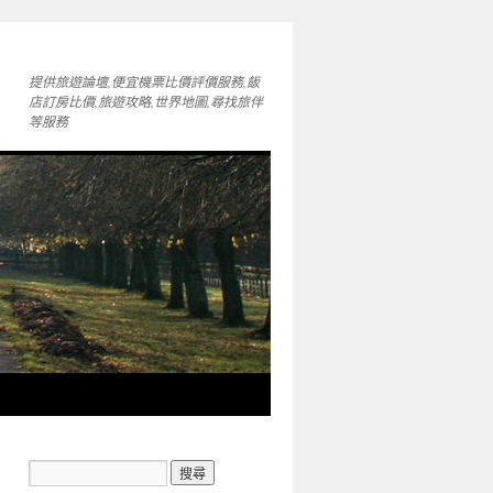
提供旅遊論壇,便宜機票比價評價服務,飯
店訂房比價,旅遊攻略,世界地圖,尋找旅伴
等服務