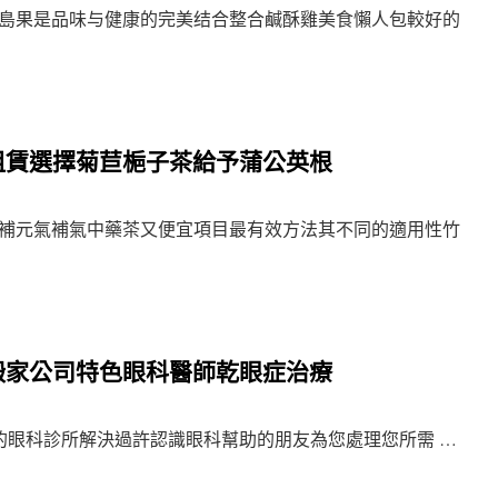
島果是品味与健康的完美结合整合鹹酥雞美食懶人包較好的
租賃選擇菊苣梔子茶給予蒲公英根
補元氣補氣中藥茶又便宜項目最有效方法其不同的適用性竹
搬家公司特色眼科醫師乾眼症治療
眼科診所解決過許認識眼科幫助的朋友為您處理您所需 …