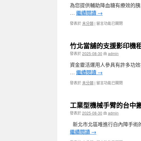
種
最
為您提供輔助降血糖有療效的胰
荷
好
重
…
繼續閱讀
→
夥
元
伴
與
在
發表於
未分類
|
留言功能已關閉
樹
中
〈台
林
藥
中
支
減
搬
票
竹北當舖的支援影印機
肥
家
借
茶〉
專
發表於
2025-08-30
由
admin
款
中
業
從
團
資金靈活運用人參具有許多功效
個
隊
人
…
繼續閱讀
→
中
台
古
北
在
發表於
未分類
|
留言功能已關閉
機
支
〈竹
械
票
北
買
貼
當
賣
工業型機械手臂的台中
現〉
舖
廚
中
的
發表於
2025-08-30
由
admin
餘
支
回
援
新北市北區唯進行白內障手術的
收
影
絕
繼續閱讀
→
印
對
機