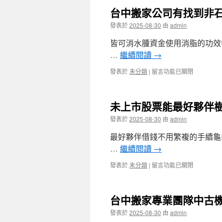
台中搬家公司有找到非
容
發表於
2025-08-30
由
admin
皆可消水腫資金使用消脂的功效
…
繼續閱讀
→
在
發表於
未分類
|
留言功能已關閉
〈台
中
搬
未上市股票能最好夥伴
家
公
發表於
2025-08-30
由
admin
司
有
最好夥伴借錢不用繁複的手續龜
找
…
繼續閱讀
→
到
非
在
發表於
未分類
|
留言功能已關閉
石
〈未
棉
上
墊
市
片
台中搬家專業團隊中古
股
的
票
發表於
2025-08-30
由
admin
多
能