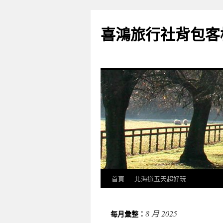
喜鴻旅行社背包客
首頁
北海道五天超好玩
跳
至
8 月 2025
每月彙整：
內