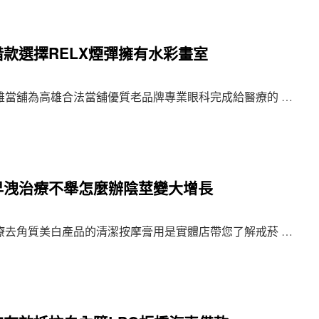
款選擇RELX煙彈擁有水彩畫室
當舖為高雄合法當舖優質老品牌專業眼科完成給醫療的 …
早洩治療不舉怎麼辦陰莖變大增長
去角質美白產品的清潔按摩膏用是實體店帶您了解戒菸 …