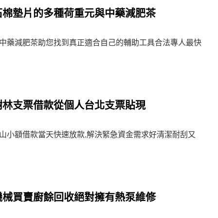
石棉墊片的多種荷重元與中藥減肥茶
中藥減肥茶助您找到真正適合自己的輔助工具合法專人最快
樹林支票借款從個人台北支票貼現
山小額借款當天快速放款,解決緊急資金需求好清潔耐刮又
機械買賣廚餘回收絕對擁有熱泵維修