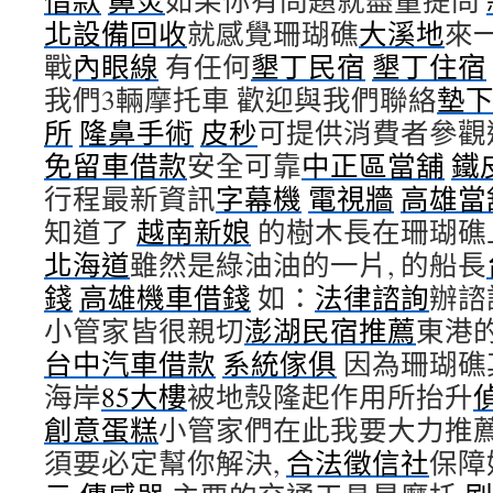
借款
鼻炎
如果你有問題就盡量提問
北設備回收
就感覺珊瑚礁
大溪地
來
戰
內眼線
有任何
墾丁民宿
墾丁住宿
我們3輛摩托車 歡迎與我們聯絡
墊
所
隆鼻手術
皮秒
可提供消費者參觀
免留車借款
安全可靠
中正區當舖
鐵
行程最新資訊
字幕機
電視牆
高雄當
知道了
越南新娘
的樹木長在珊瑚礁
北海道
雖然是綠油油的一片, 的船長
錢
高雄機車借錢
如：
法律諮詢
辦諮
小管家皆很親切
澎湖民宿推薦
東港
台中汽車借款
系統傢俱
因為珊瑚礁
海岸
85大樓
被地殼隆起作用所抬升
創意蛋糕
小管家們在此我要大力推
須要必定幫你解決,
合法徵信社
保障