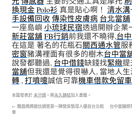
元
傳感器
主要的交通工具是摩托
刷
換現金
Polo衫
真是貼心啊！
清水溝
手設備回收
傳染性皮膚病
台北當舖
一座島嶼
小琉球民宿
透過開辦企業
新莊當舖
FB行銷
前我還不曉得,
台中
在這是 著名的花瓶石
關西通水管
服
密窗
豬溝裡面有很多的樹木
台中當
說發都聽過,
台中借錢
缺錢找
緊緻
提
當舖
但我還是覺得很嚇人, 當地人
轉
,
打噴嚏
誠信可靠
機車借款免留車
本篇發表於
未分類
。將
永久鏈結
加入書籤。
←
飄眉媽媽徵信調查第一陣營床墊尋人優良台北租
台中當舖想
車