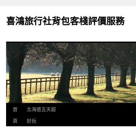
喜鴻旅行社背包客棧評價服務
跳
首
北海道五天超
至
頁
好玩
內